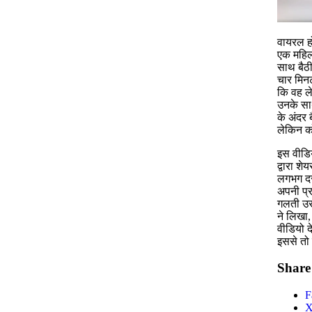
वायरल हो
एक महिल
साथ बैठी
चार मिनट
कि वह ले
उनके साथ
के अंदर ब
लेकिन को
इस वीडि
द्वारा श
लगभग दस
अपनी प्र
गलती उस 
ने लिखा,
वीडियो द
इससे तो
Share 
F