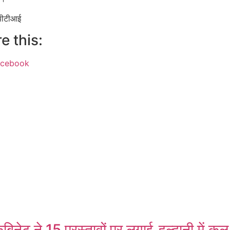
पीटीआई
e this:
acebook
ok
App
ैबिनेट ने 15 प्रस्तावों पर लगाई
हल्द्वानी में कल