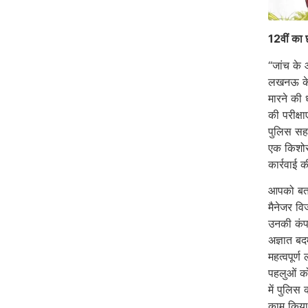
12वीं का 
“जांच के
लखनऊ के 
मारने की 
की परीक्षा
पुलिस सह
एक किशोर
कार्रवाई 
आपको बता
मैनेजर वि
उनकी कंप
अज्ञात बदम
महत्वपूर्
पहलुओं क
में पुलिस
काम किय