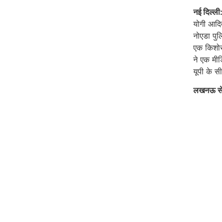
नई दिल्ली
योगी आदित
नोएडा पु
एक किशोर
ने एक मीड
यूपी के स
लखनऊ से 