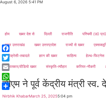
August 6, 2026 5:41 PM
होम
खबर देश से
दिल्ली
राजनीति
पश्चिमी (उ0 प्र
खबर उत्तराखंड
खबर उत्तरप्रदेश
राज्यों से खबर
एक्सक्ल
ब्यूरोक्रेसी-तबादले
ज्ञान की खबर
साहित्य
हेल्थ-फिटनेस
Facebook
Twitter
साक्षात्कार/वीडियो खबर
संस्कृति-त्यौहार
करियर-नौकरी
Email
सीएम ने पूर्व केंद्रीय मंत्री स्व. 
WhatsApp
Share
Nirbhik Khabar
March 25, 2025
5:04 pm