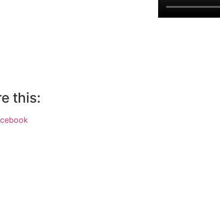
e this:
acebook
ok
App