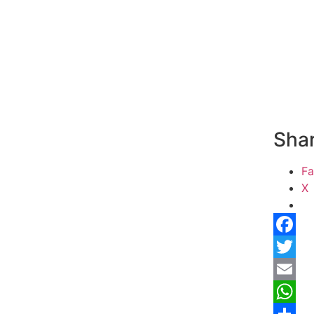
Shar
F
X
Facebo
Twitter
Email
Whats