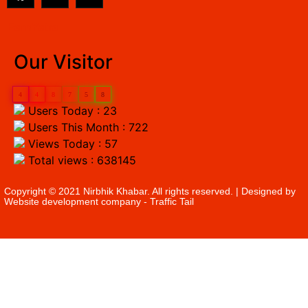
EarnYatra
Our Visitor
4
4
8
7
5
8
Users Today : 23
Users This Month : 722
Views Today : 57
Total views : 638145
Copyright © 2021 Nirbhik Khabar. All rights reserved. | Designed by
Website development company
- Traffic Tail