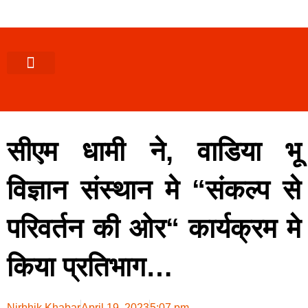
पश्चिमी (उ0 प्र0)
खबर उत्तराखंड
खबर उत्तरप्रदेश
राज्यों से खबर
एक्सक्लूसिव खबर
ब्यूरोक्रेसी-तबादले
ज्ञान की खबर
हेल्थ-फिटनेस
साक्षात्कार/वीडियो खबर
संस्कृति-त्यौहार
करियर-नौकरी
सीएम धामी ने, वाडिया भू
विज्ञान संस्थान मे “संकल्प से
परिवर्तन की ओर“ कार्यक्रम मे
किया प्रतिभाग…
Nirbhik Khabar
April 19, 2023
5:07 pm