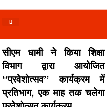
पश्चिमी (उ0 प्र0)
खबर उत्तराखंड
खबर उत्तरप्रदेश
राज्यों से खबर
एक्सक्लूसिव खबर
ब्यूरोक्रेसी-तबादले
ज्ञान की खबर
हेल्थ-फिटनेस
साक्षात्कार/वीडियो खबर
संस्कृति-त्यौहार
करियर-नौकरी
सीएम धामी ने किया शिक्षा
विभाग द्वारा आयोजित
‘‘प्रवेशोत्सव’’ कार्यक्रम में
प्रतिभाग, एक माह तक चलेगा
प्रवेशोत्सव कार्यक्रम