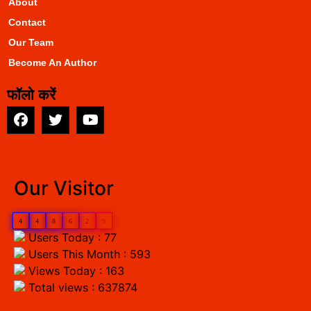
About
Contact
Our Team
Become An Author
फॉलो करें
EarnYatra
Our Visitor
4
4
8
6
2
9
Users Today : 77
Users This Month : 593
Views Today : 163
Total views : 637874