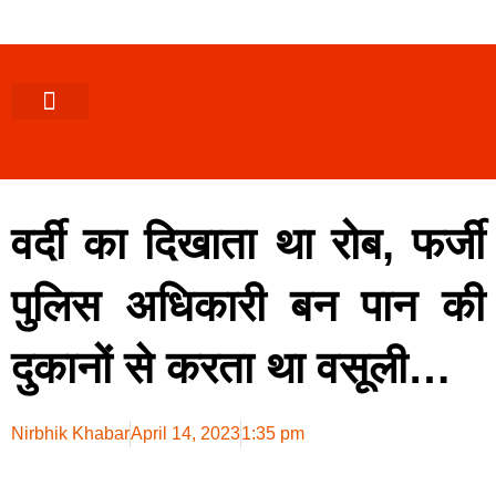
पश्चिमी (उ0 प्र0)
खबर उत्तराखंड
खबर उत्तरप्रदेश
राज्यों से खबर
एक्सक्लूसिव खबर
ब्यूरोक्रेसी-तबादले
ज्ञान की खबर
हेल्थ-फिटनेस
साक्षात्कार/वीडियो खबर
संस्कृति-त्यौहार
करियर-नौकरी
वर्दी का दिखाता था रोब, फर्जी
पुलिस अधिकारी बन पान की
दुकानों से करता था वसूली…
Nirbhik Khabar
April 14, 2023
1:35 pm