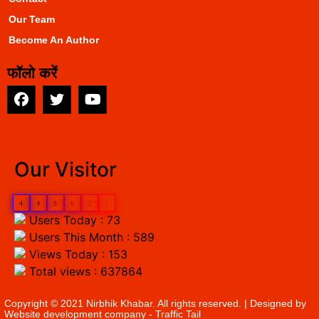
Our Team
Become An Author
फॉलो करें
EarnYatra
Our Visitor
4
4
8
6
2
5
Users Today : 73
Users This Month : 589
Views Today : 153
Total views : 637864
Copyright © 2021 Nirbhik Khabar. All rights reserved. | Designed by
Website development company
- Traffic Tail