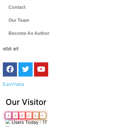
Contact
Our Team
Become An Author
फॉलो करें
EarnYatra
Our Visitor
4
4
8
6
6
5
Users Today : 17