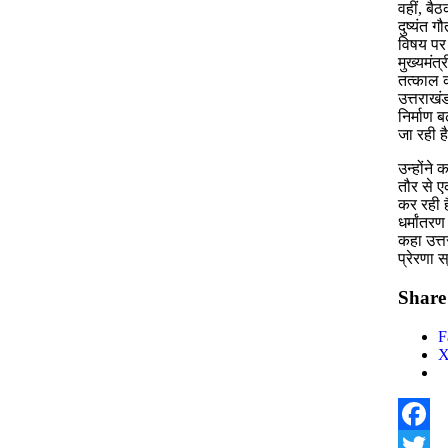
वहीं, बै
दुष्यंत ग
विषय पर 
मुख्यमंत
तत्काल क
उत्तराखं
निर्माण 
जा रही है
उन्होंने
तौर से ए
कर रही ह
धर्मांतर
कहा उत्त
प्रेरणा
Share 
F
Facebo