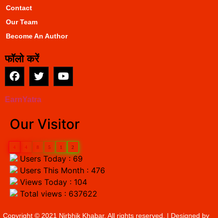
Contact
Our Team
Become An Author
फॉलो करें
EarnYatra
Our Visitor
4
4
8
5
1
2
Users Today : 69
Users This Month : 476
Views Today : 104
Total views : 637622
Copyright © 2021 Nirbhik Khabar. All rights reserved. | Designed by