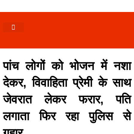
पश्चिमी (उ0 प्र0)
खबर उत्तराखंड
खबर उत्तरप्रदेश
राज्यों से खबर
एक्सक्लूसिव खबर
ब्यूरोक्रेसी-तबादले
ज्ञान की खबर
हेल्थ-फिटनेस
साक्षात्कार/वीडियो खबर
संस्कृति-त्यौहार
करियर-नौकरी
पांच लोगों को भोजन में नशा
देकर, विवाहिता प्रेमी के साथ
जेवरात लेकर फरार, पति
लगाता फिर रहा पुलिस से
गुहार…