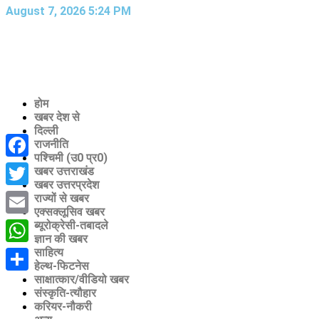
August 7, 2026 5:24 PM
होम
खबर देश से
दिल्ली
राजनीति
पश्चिमी (उ0 प्र0)
Facebook
खबर उत्तराखंड
खबर उत्तरप्रदेश
Twitter
राज्यों से खबर
एक्सक्लूसिव खबर
Email
ब्यूरोक्रेसी-तबादले
ज्ञान की खबर
साहित्य
WhatsApp
हेल्थ-फिटनेस
साक्षात्कार/वीडियो खबर
Share
संस्कृति-त्यौहार
करियर-नौकरी