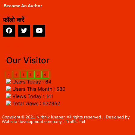
Become An Author
फॉलो करें
EarnYatra
Our Visitor
4
4
8
6
1
6
Users Today : 64
Users This Month : 580
Views Today : 141
Total views : 637852
Copyright © 2021 Nirbhik Khabar. All rights reserved. | Designed by
Website development company
- Traffic Tail