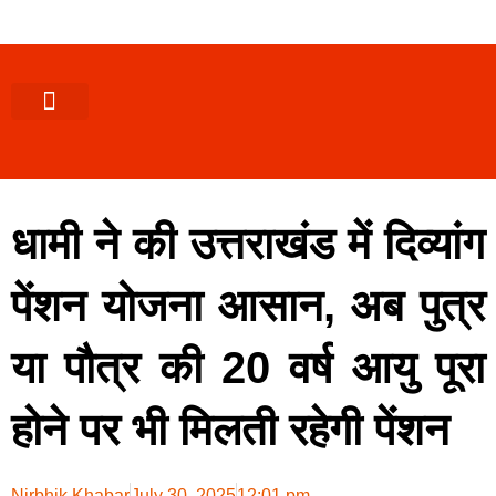
पश्चिमी (उ0 प्र0)
खबर उत्तराखंड
खबर उत्तरप्रदेश
राज्यों से खबर
एक्सक्लूसिव खबर
ब्यूरोक्रेसी-तबादले
ज्ञान की खबर
हेल्थ-फिटनेस
साक्षात्कार/वीडियो खबर
संस्कृति-त्यौहार
करियर-नौकरी
धामी ने की उत्तराखंड में दिव्यांग
पेंशन योजना आसान, अब पुत्र
या पौत्र की 20 वर्ष आयु पूरा
होने पर भी मिलती रहेगी पेंशन
Nirbhik Khabar
July 30, 2025
12:01 pm