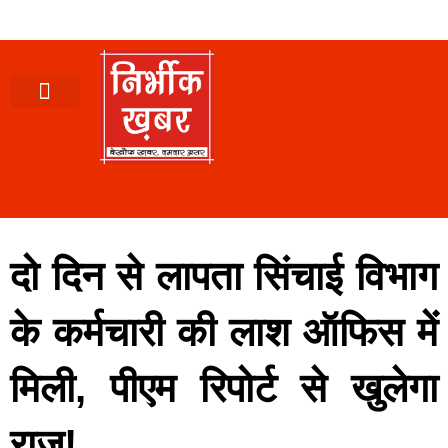
पश्चिमी (उ0 प्र0)
खबर उत्तराखंड
खबर उत्तरप्रदेश
राज्यों से खबर
एक्सक्लूसिव खबर
ब्यूरोक्रेसी-तबादले
ज्ञान की खबर
हेल्थ-फिटनेस
साक्षात्कार/वीडियो खबर
संस्कृति-त्यौहार
करियर-नौकरी
दो दिन से लापता सिंचाई विभाग
के कर्मचारी की लाश ऑफिस में
मिली, पीएम रिपोर्ट से खुलेगा
राज!