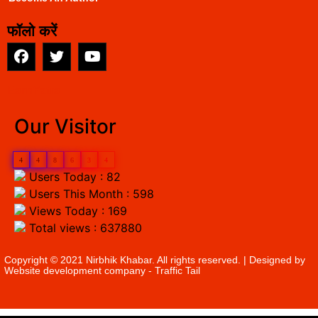
फॉलो करें
EarnYatra
Our Visitor
4
4
8
6
3
4
Users Today : 82
Users This Month : 598
Views Today : 169
Total views : 637880
Copyright © 2021 Nirbhik Khabar. All rights reserved. | Designed by
Website development company
- Traffic Tail