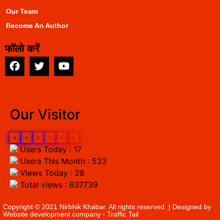
Our Team
Become An Author
फॉलो करें
EarnYatra
Our Visitor
4
4
8
5
6
9
Users Today : 17
Users This Month : 533
Views Today : 28
Total views : 637739
Copyright © 2021 Nirbhik Khabar. All rights reserved. | Designed by
Website development company
- Traffic Tail