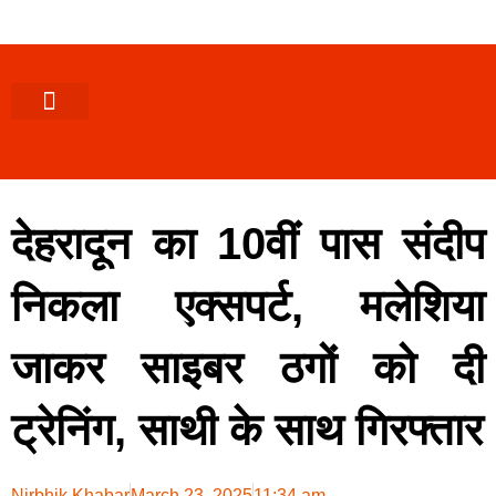
पश्चिमी (उ0 प्र0)
खबर उत्तराखंड
खबर उत्तरप्रदेश
राज्यों से खबर
एक्सक्लूसिव खबर
ब्यूरोक्रेसी-तबादले
ज्ञान की खबर
हेल्थ-फिटनेस
साक्षात्कार/वीडियो खबर
संस्कृति-त्यौहार
करियर-नौकरी
देहरादून का 10वीं पास संदीप
निकला एक्सपर्ट, मलेशिया
जाकर साइबर ठगों को दी
ट्रेनिंग, साथी के साथ गिरफ्तार
Nirbhik Khabar
March 23, 2025
11:34 am