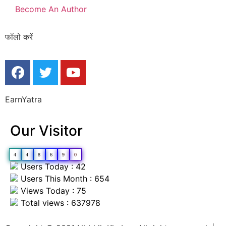
Become An Author
फॉलो करें
EarnYatra
Our Visitor
4
4
8
6
9
0
Users Today : 42
Users This Month : 654
Views Today : 75
Total views : 637978