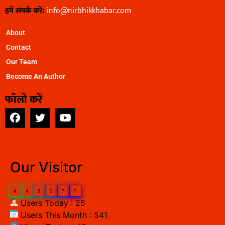
हमें संपर्क करें:
info@nirbhikkhabar.com
About
Contact
Our Team
Become An Author
फॉलो करें
EarnYatra
Our Visitor
4
4
8
5
7
7
Users Today : 25
Users This Month : 541