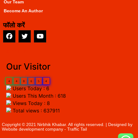
Our Team
Become An Author
फॉलो करें
EarnYatra
Our Visitor
4
4
8
6
5
4
Users Today : 6
Users This Month : 618
Views Today : 8
Total views : 637911
Copyright © 2021 Nirbhik Khabar. All rights reserved. | Designed by
Website development company
- Traffic Tail