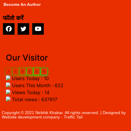
Become An Author
फॉलो करें
EarnYatra
Our Visitor
4
4
8
6
5
8
Users Today : 10
Users This Month : 622
Views Today : 14
Total views : 637917
Copyright © 2021 Nirbhik Khabar. All rights reserved. | Designed by
Website development company
- Traffic Tail