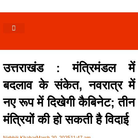
पश्चिमी (उ0 प्र0)
खबर उत्तराखंड
खबर उत्तरप्रदेश
राज्यों से खबर
एक्सक्लूसिव खबर
ब्यूरोक्रेसी-तबादले
ज्ञान की खबर
हेल्थ-फिटनेस
साक्षात्कार/वीडियो खबर
संस्कृति-त्यौहार
करियर-नौकरी
उत्तराखंड : मंत्रिमंडल में
बदलाव के संकेत, नवरात्र में
नए रूप में दिखेगी कैबिनेट; तीन
मंत्रियों की हो सकती है विदाई
Nirbhik Khabar
March 20, 2025
11:47 am