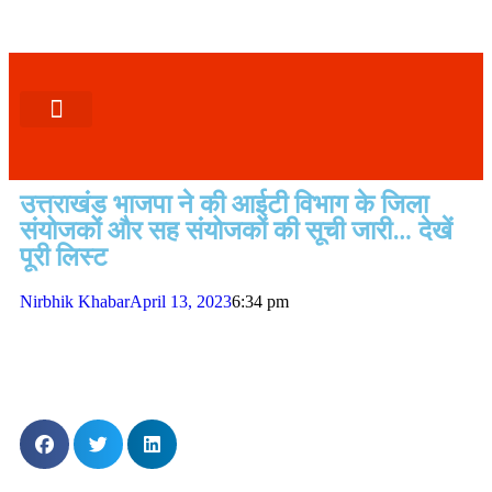
पश्चिमी (उ0 प्र0)
खबर उत्तराखंड
खबर उत्तरप्रदेश
राज्यों से खबर
एक्सक्लूसिव खबर
ब्यूरोक्रेसी-तबादले
ज्ञान की खबर
हेल्थ-फिटनेस
साक्षात्कार/वीडियो खबर
संस्कृति-त्यौहार
करियर-नौकरी
उत्तराखंड भाजपा ने की आईटी विभाग के जिला
संयोजकों और सह संयोजकों की सूची जारी… देखें
पूरी लिस्ट
Nirbhik Khabar
April 13, 2023
6:34 pm