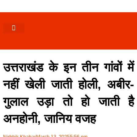
पश्चिमी (उ0 प्र0)
खबर उत्तराखंड
खबर उत्तरप्रदेश
राज्यों से खबर
एक्सक्लूसिव खबर
ब्यूरोक्रेसी-तबादले
ज्ञान की खबर
हेल्थ-फिटनेस
साक्षात्कार/वीडियो खबर
संस्कृति-त्यौहार
करियर-नौकरी
उत्तराखंड के इन तीन गांवों में
नहीं खेली जाती होली, अबीर-
गुलाल उड़ा तो हो जाती है
अनहोनी, जानिय वजह
Nirbhik Khabar
March 13, 2025
5:56 pm