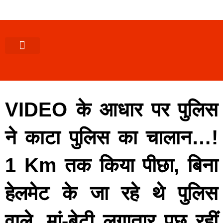
पश्चिमी (उ0 प्र0)
खबर उत्तराखंड
खबर उत्तरप्रदेश
राज्यों से खबर
एक्सक्लूसिव खबर
ब्यूरोक्रेसी-तबादले
ज्ञान की खबर
हेल्थ-फिटनेस
साक्षात्कार/वीडियो खबर
संस्कृति-त्यौहार
करियर-नौकरी
VIDEO के आधार पर पुलिस
ने काटा पुलिस का चालान…!
1 Km तक किया पीछा, बिना
हेलमेट के जा रहे थे पुलिस
वाले, मां-बेटी लगातार पूछ रहीं