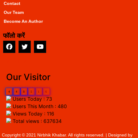
Contact
Our Team
Become An Author
फॉलो करें
EarnYatra
Our Visitor
4
4
8
5
1
6
Users Today : 73
Users This Month : 480
Views Today : 116
Total views : 637634
Copyright © 2021 Nirbhik Khabar. All rights reserved. | Designed by