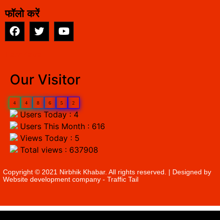
फॉलो करें
EarnYatra
Our Visitor
4
4
8
6
5
2
Users Today : 4
Users This Month : 616
Views Today : 5
Total views : 637908
Copyright © 2021 Nirbhik Khabar. All rights reserved. | Designed by
Website development company
- Traffic Tail