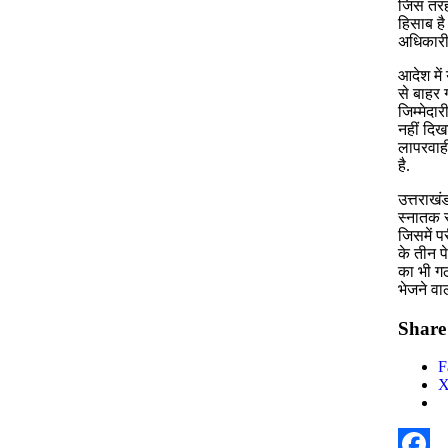
जिस तरह 
हिसाब है 
अधिकारी 
आदेश में
से बाहर
जिम्मेदा
नहीं दिखा
लापरवाही
है.
उत्तराखं
स्नातक स
जिसमें पर
के तीन प
का भी गठ
भेजने वा
Share 
F