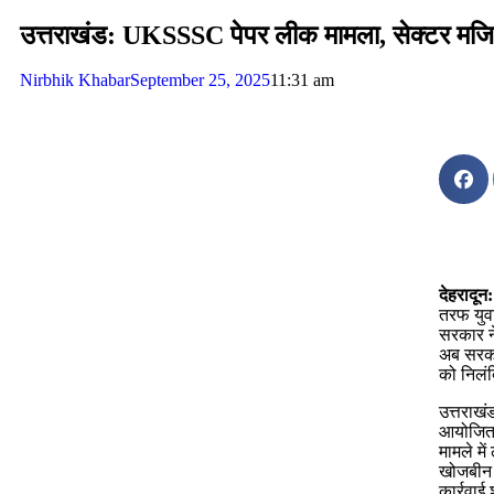
उत्तराखंड: UKSSSC पेपर लीक मामला, सेक्टर मजिस्ट्
Nirbhik Khabar
September 25, 2025
11:31 am
देहरादून:
तरफ युव
सरकार ने
अब सरका
को निलं
उत्तराखं
आयोजित क
मामले मे
खोजबीन ज
कार्रवाई