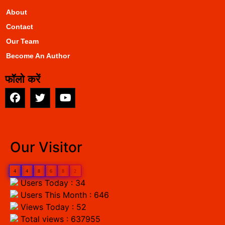
About
Contact
Our Team
Become An Author
फॉलो करें
EarnYatra
Our Visitor
4
4
8
6
8
2
Users Today : 34
Users This Month : 646
Views Today : 52
Total views : 637955