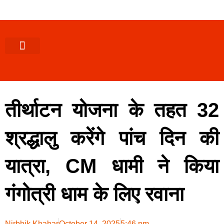
पश्चिमी (उ0 प्र0)
खबर उत्तराखंड
खबर उत्तरप्रदेश
राज्यों से खबर
एक्सक्लूसिव खबर
ब्यूरोक्रेसी-तबादले
ज्ञान की खबर
हेल्थ-फिटनेस
साक्षात्कार/वीडियो खबर
संस्कृति-त्यौहार
करियर-नौकरी
तीर्थाटन योजना के तहत 32
श्रद्धालु करेंगे पांच दिन की
यात्रा, CM धामी ने किया
गंगोत्री धाम के लिए रवाना
Nirbhik Khabar
October 14, 2025
5:46 pm