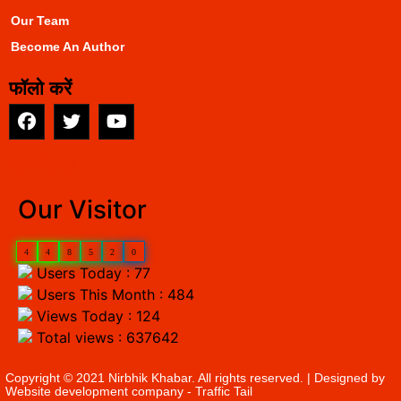
Our Team
Become An Author
फॉलो करें
EarnYatra
Our Visitor
4
4
8
5
2
0
Users Today : 77
Users This Month : 484
Views Today : 124
Total views : 637642
Copyright © 2021 Nirbhik Khabar. All rights reserved. | Designed by
Website development company
- Traffic Tail