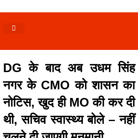
पश्चिमी (उ0 प्र0)
खबर उत्तराखंड
खबर उत्तरप्रदेश
राज्यों से खबर
एक्सक्लूसिव खबर
ब्यूरोक्रेसी-तबादले
ज्ञान की खबर
हेल्थ-फिटनेस
साक्षात्कार/वीडियो खबर
संस्कृति-त्यौहार
करियर-नौकरी
DG के बाद अब उधम सिंह
नगर के CMO को शासन का
नोटिस, खुद ही MO की कर दी
थी, सचिव स्वास्थ्य बोले – नहीं
चलने दी जाएगी मनमानी