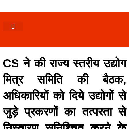
पश्चिमी (उ0 प्र0)
खबर उत्तराखंड
खबर उत्तरप्रदेश
राज्यों से खबर
एक्सक्लूसिव खबर
ब्यूरोक्रेसी-तबादले
ज्ञान की खबर
हेल्थ-फिटनेस
साक्षात्कार/वीडियो खबर
संस्कृति-त्यौहार
करियर-नौकरी
CS ने की राज्य स्तरीय उद्योग
मित्र समिति की बैठक,
अधिकारियों को दिये उद्योगों से
जुड़े प्रकरणों का तत्परता से
निस्तारण सुनिश्चित करने के