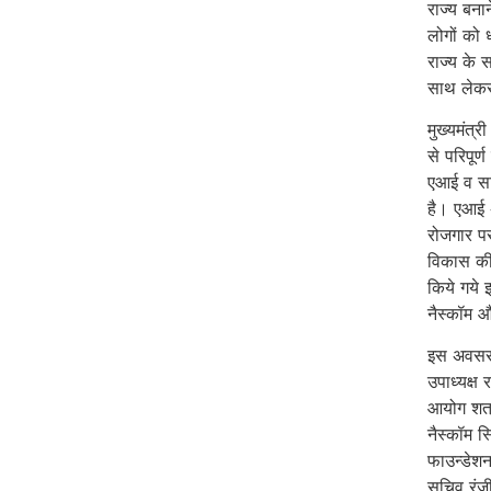
राज्य बना
लोगों को 
राज्य के 
साथ लेकर
मुख्यमंत्
से परिपूर
एआई व साइ
है। एआई अ
रोजगार प
विकास की द
किये गये 
नैस्कॉम 
इस अवसर प
उपाध्यक्ष
आयोग शत्रु
नैस्कॉम 
फाउन्डेशन
सचिव रंजी