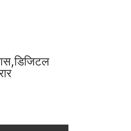
िकास,डिजिटल
रार