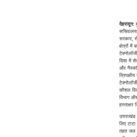
देहरादून:
म
सचिवालय म
सरकार, स
क्षेत्रों 
टेक्नोलॉजी
दिशा में 
और नैस्क
त्रिपक्षी
टेक्नोलॉज
कौशल विका
विभाग और 
हस्ताक्षर
उत्तराखंड
लिए टाटा
तहत जल प