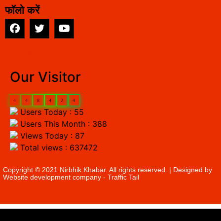
फॉलो करें
EarnYatra
Our Visitor
4
4
8
4
2
4
Users Today : 55
Users This Month : 388
Views Today : 87
Total views : 637472
Copyright © 2021 Nirbhik Khabar. All rights reserved. | Designed by
Website development company
- Traffic Tail