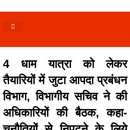
पश्चिमी (उ0 प्र0)
खबर उत्तराखंड
खबर उत्तरप्रदेश
राज्यों से खबर
एक्सक्लूसिव खबर
ब्यूरोक्रेसी-तबादले
ज्ञान की खबर
हेल्थ-फिटनेस
साक्षात्कार/वीडियो खबर
संस्कृति-त्यौहार
करियर-नौकरी
4 धाम यात्रा को लेकर
तैयारियों में जुटा आपदा प्रबंधन
विभाग, विभागीय सचिव ने की
अधिकारियों की बैठक, कहा-
चुनौतियों से निपटने के लिये