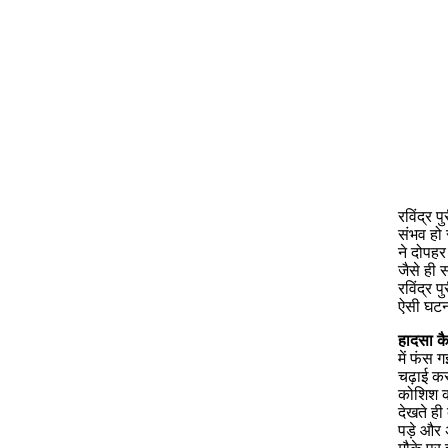
रविंद्र 
संभव हो 
ने दोपहर
जैसे ही 
रविंद्र 
ऐसी घटना
हादसा क
में फंस 
चढ़ाई कर
कोशिश क
देखते ही
पड़े और