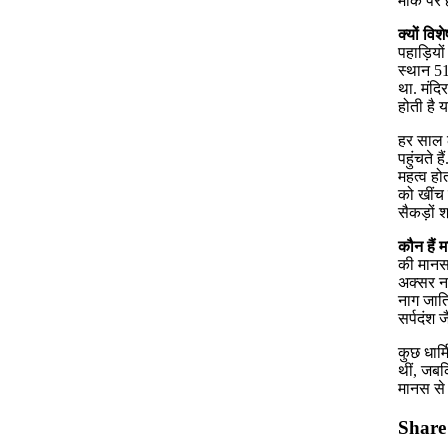
मौके पर 
क्यों विश
पहाड़ियो
स्थान 51
था. मंदि
होती है 
हर साल ल
पहुंचते 
महत्व होत
को खींच 
सैकड़ों श्
कौन हैं म
की मानस प
अक्सर ना
नाग जाति
सर्पदंश 
कुछ धार्
थीं, जबक
मानस से उ
Share 