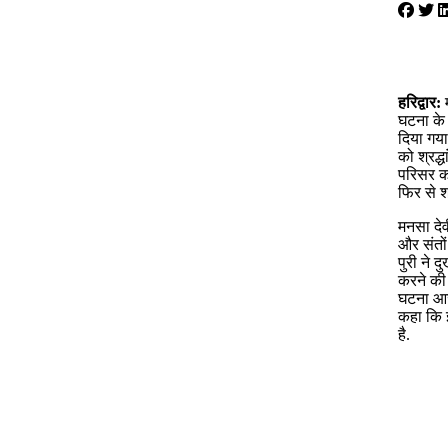
हरिद्वार:
म
घटना के 
दिया गया 
को श्रद्ध
परिसर क
फिर से श
मनसा देवी
और संतों
पुरी ने 
करने की 
घटना आज 
कहा कि इ
है.