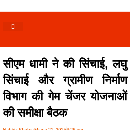
पश्चिमी (उ0 प्र0)
खबर उत्तराखंड
खबर उत्तरप्रदेश
राज्यों से खबर
एक्सक्लूसिव खबर
ब्यूरोक्रेसी-तबादले
ज्ञान की खबर
हेल्थ-फिटनेस
साक्षात्कार/वीडियो खबर
संस्कृति-त्यौहार
करियर-नौकरी
सीएम धामी ने की सिंचाई, लघु
सिंचाई और ग्रामीण निर्माण
विभाग की गेम चेंजर योजनाओं
की समीक्षा बैठक
Nirbhik Khabar
March 21, 2025
6:26 pm