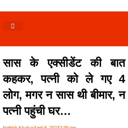
पश्चिमी (उ0 प्र0)
खबर उत्तराखंड
खबर उत्तरप्रदेश
राज्यों से खबर
एक्सक्लूसिव खबर
ब्यूरोक्रेसी-तबादले
ज्ञान की खबर
हेल्थ-फिटनेस
साक्षात्कार/वीडियो खबर
संस्कृति-त्यौहार
करियर-नौकरी
सास के एक्सीडेंट की बात
कहकर, पत्नी को ले गए 4
लोग, मगर न सास थी बीमार, न
पत्नी पहुंची घर…
Nirbhik Khabar
April 6, 2023
2:39 pm