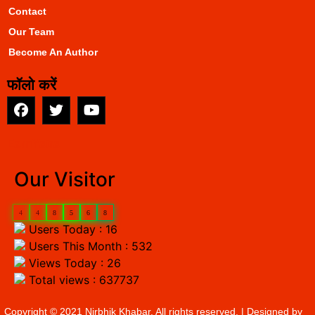
Contact
Our Team
Become An Author
फॉलो करें
EarnYatra
Our Visitor
4
4
8
5
6
8
Users Today : 16
Users This Month : 532
Views Today : 26
Total views : 637737
Copyright © 2021 Nirbhik Khabar. All rights reserved. | Designed by