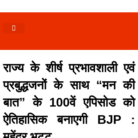
पश्चिमी (उ0 प्र0)
खबर उत्तराखंड
खबर उत्तरप्रदेश
राज्यों से खबर
एक्सक्लूसिव खबर
ब्यूरोक्रेसी-तबादले
ज्ञान की खबर
हेल्थ-फिटनेस
साक्षात्कार/वीडियो खबर
संस्कृति-त्यौहार
करियर-नौकरी
राज्य के शीर्ष प्रभावशाली एवं
प्रबुद्धजनों के साथ “मन की
बात” के 100वें एपिसोड को
ऐतिहासिक बनाएगी BJP :
महेंद्र भट्ट