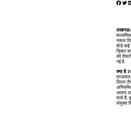
लखनऊ:
माध्यमिक
नकल विह
बोर्ड कई
डिबार कर
की तैयार
गई है.
क्या है
1
दरअसल, ब
लिस्ट तैय
अनिंयमि
अलाव अन्
फंसे हैं.
संयुक्त 