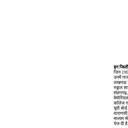
इन जिलों 
जिन 199 
उनमें ग
लखनऊ के
स्कूल शाम
शंकरगढ़,
मेमोरिय
कॉलेज गया
यूपी बोर्
वाराणसी,
माध्यम स
भेज दी है