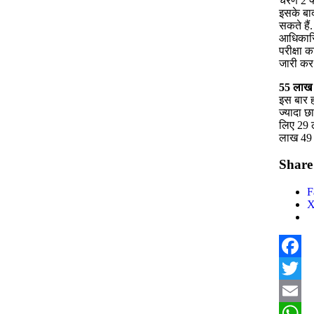
चरण 2 फ
इसके बाद
सकते हैं
आधिकारि
परीक्षा
जारी कर
55
लाख से
इस बार ह
ज्यादा छा
लिए 29 ल
लाख 49 
Share 
F
Facebo
Twitter
Email