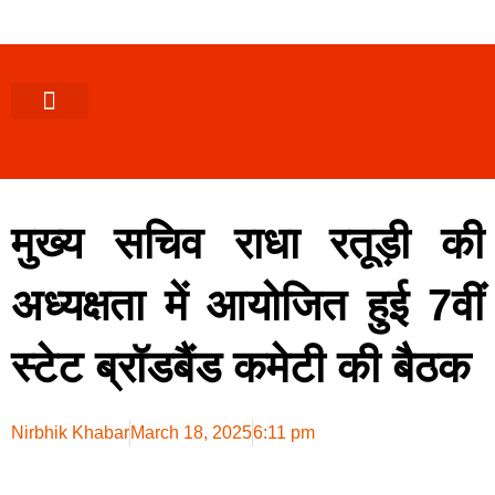
पश्चिमी (उ0 प्र0)
खबर उत्तराखंड
खबर उत्तरप्रदेश
राज्यों से खबर
एक्सक्लूसिव खबर
ब्यूरोक्रेसी-तबादले
ज्ञान की खबर
हेल्थ-फिटनेस
साक्षात्कार/वीडियो खबर
संस्कृति-त्यौहार
करियर-नौकरी
मुख्य सचिव राधा रतूड़ी की
अध्यक्षता में आयोजित हुई 7वीं
स्टेट ब्रॉडबैंड कमेटी की बैठक
Nirbhik Khabar
March 18, 2025
6:11 pm