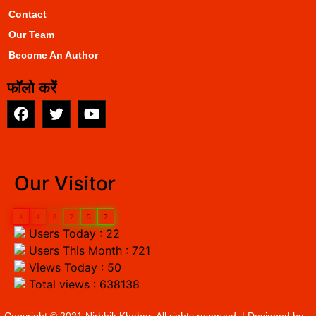
Contact
Our Team
Become An Author
फॉलो करें
EarnYatra
Our Visitor
4
4
8
7
5
7
Users Today : 22
Users This Month : 721
Views Today : 50
Total views : 638138
Copyright © 2021 Nirbhik Khabar. All rights reserved. | Designed by