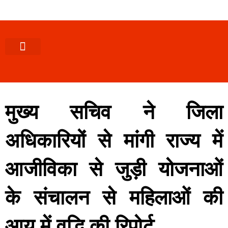
पश्चिमी (उ0 प्र0)
खबर उत्तराखंड
खबर उत्तरप्रदेश
राज्यों से खबर
एक्सक्लूसिव खबर
ब्यूरोक्रेसी-तबादले
ज्ञान की खबर
हेल्थ-फिटनेस
साक्षात्कार/वीडियो खबर
संस्कृति-त्यौहार
करियर-नौकरी
मुख्य सचिव ने जिला
अधिकारियों से मांगी राज्य में
आजीविका से जुड़ी योजनाओं
के संचालन से महिलाओं की
आय में वृद्धि की रिपोर्ट