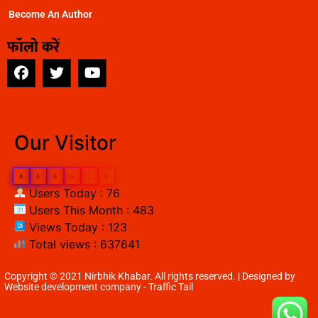
Become An Author
फॉलो करें
EarnYatra
Our Visitor
4
4
8
5
1
9
Users Today : 76
Users This Month : 483
Views Today : 123
Total views : 637641
Copyright © 2021 Nirbhik Khabar. All rights reserved. | Designed by
Website development company
- Traffic Tail