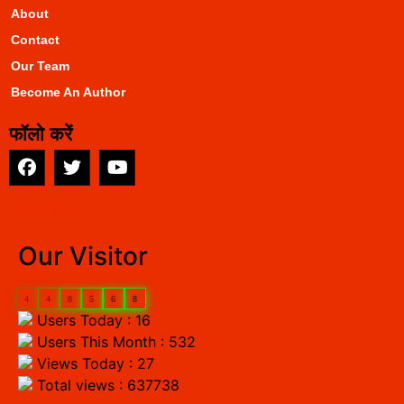
About
Contact
Our Team
Become An Author
फॉलो करें
EarnYatra
Our Visitor
4
4
8
5
6
8
Users Today : 16
Users This Month : 532
Views Today : 27
Total views : 637738