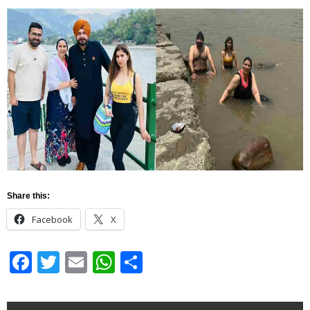
Share this:
Facebook
X
Facebook
Twitter
Email
WhatsApp
Share