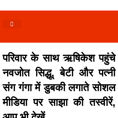
पश्चिमी (उ0 प्र0)
खबर उत्तराखंड
खबर उत्तरप्रदेश
राज्यों से खबर
एक्सक्लूसिव खबर
ब्यूरोक्रेसी-तबादले
ज्ञान की खबर
हेल्थ-फिटनेस
साक्षात्कार/वीडियो खबर
संस्कृति-त्यौहार
करियर-नौकरी
परिवार के साथ ऋषिकेश पहुंचे
नवजोत सिद्धू, बेटी और पत्नी
संग गंगा में डुबकी लगाते सोशल
मीडिया पर साझा की तस्वीरें,
आप भी देखें