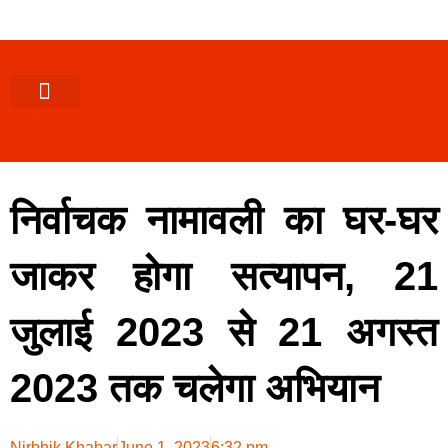
पश्चिमी (उ0 प्र0)
खबर उत्तराखंड
खबर उत्तरप्रदेश
राज्यों से खबर
एक्सक्लूसिव खबर
ब्यूरोक्रेसी-तबादले
ज्ञान की खबर
हेल्थ-फिटनेस
साक्षात्कार/वीडियो खबर
संस्कृति-त्यौहार
करियर-नौकरी
निर्वाचक नामावली का घर-घर
जाकर होगा सत्यापन, 21
जुलाई 2023 से 21 अगस्त
2023 तक चलेगा अभियान
Nirbhik Khabar
June 1, 2023
6:32 pm