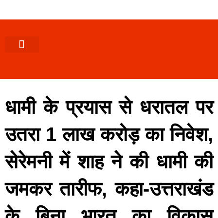
पश्चिमी (उ0 प्र0)
खबर उत्तराखंड
खबर उत्तरप्रदेश
राज्यों से खबर
एक्सक्लूसिव खबर
ब्यूरोक्रेसी-तबादले
ज्ञान की खबर
हेल्थ-फिटनेस
साक्षात्कार/वीडियो खबर
संस्कृति-त्यौहार
करियर-नौकरी
धामी के प्रयास से धरातल पर
उतरा 1 लाख करोड़ का निवेश,
सेरेमनी में शाह ने की धामी की
जमकर तारीफ, कहा-उत्तराखंड
के बिना भारत का विकास