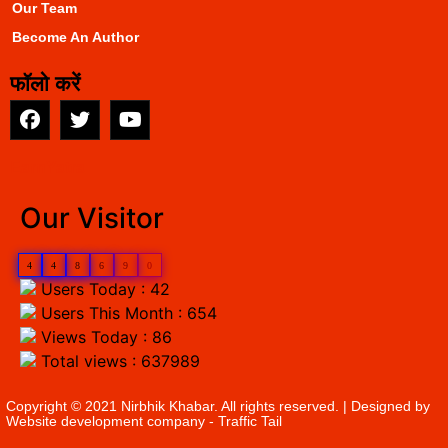
Our Team
Become An Author
फॉलो करें
EarnYatra
Our Visitor
4
4
8
6
9
0
Users Today : 42
Users This Month : 654
Views Today : 86
Total views : 637989
Copyright © 2021 Nirbhik Khabar. All rights reserved. | Designed by
Website development company
- Traffic Tail