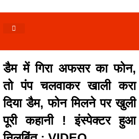
पश्चिमी (उ0 प्र0)
खबर उत्तराखंड
खबर उत्तरप्रदेश
राज्यों से खबर
एक्सक्लूसिव खबर
ब्यूरोक्रेसी-तबादले
ज्ञान की खबर
हेल्थ-फिटनेस
साक्षात्कार/वीडियो खबर
संस्कृति-त्यौहार
करियर-नौकरी
डैम में गिरा अफसर का फोन,
तो पंप चलवाकर खाली करा
दिया डैम, फोन मिलने पर खुली
पूरी कहानी ! इंस्पेक्टर हुआ
निलबिंत : VIDEO