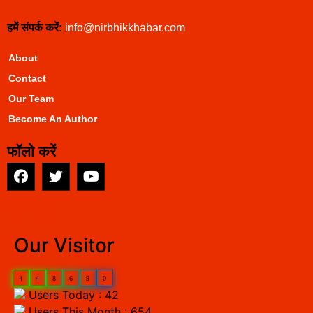
हमें संपर्क करें:
info@nirbhikkhabar.com
About
Contact
Our Team
Become An Author
फॉलो करें
EarnYatra
Our Visitor
4
4
8
6
9
0
Users Today : 42
Users This Month : 654