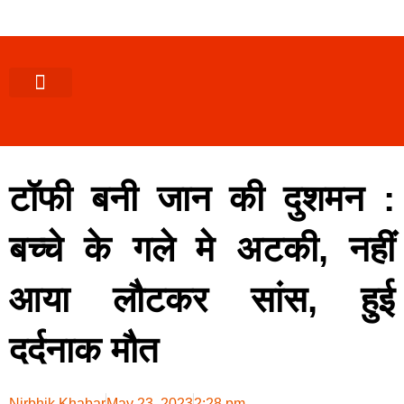
पश्चिमी (उ0 प्र0)
खबर उत्तराखंड
खबर उत्तरप्रदेश
राज्यों से खबर
एक्सक्लूसिव खबर
ब्यूरोक्रेसी-तबादले
ज्ञान की खबर
हेल्थ-फिटनेस
साक्षात्कार/वीडियो खबर
संस्कृति-त्यौहार
करियर-नौकरी
टॉफी बनी जान की दुशमन :
बच्चे के गले मे अटकी, नहीं
आया लौटकर सांस, हुई
दर्दनाक मौत
Nirbhik Khabar
May 23, 2023
2:28 pm