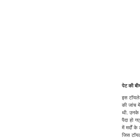
पेट की बी
इस टॉयलेट
की जांच म
थी. उनके प
पैदा हो ग
में मर्दो
जिस टॉयले