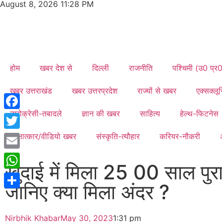
August 8, 2026 11:28 PM
होम
खबर देश से
दिल्ली
राजनीति
पश्चिमी (उ0 प्र
खबर उत्तराखंड
खबर उत्तरप्रदेश
राज्यों से खबर
एक्सक्ल
ब्यूरोक्रेसी-तबादले
ज्ञान की खबर
साहित्य
हेल्थ-फिटनेस
Facebook
साक्षात्कार/वीडियो खबर
संस्कृति-त्यौहार
करियर-नौकरी
Twitter
Email
खुदाई में मिला 25 00 साल पुर
WhatsApp
जानिए क्या मिला अंदर ?
Share
Nirbhik Khabar
May 30, 2023
1:31 pm