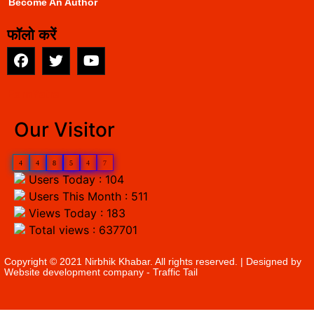
Become An Author
फॉलो करें
EarnYatra
Our Visitor
4
4
8
5
4
7
Users Today : 104
Users This Month : 511
Views Today : 183
Total views : 637701
Copyright © 2021 Nirbhik Khabar. All rights reserved. | Designed by
Website development company
- Traffic Tail