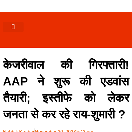
पश्चिमी (उ0 प्र0)
खबर उत्तराखंड
खबर उत्तरप्रदेश
राज्यों से खबर
एक्सक्लूसिव खबर
ब्यूरोक्रेसी-तबादले
ज्ञान की खबर
हेल्थ-फिटनेस
साक्षात्कार/वीडियो खबर
संस्कृति-त्यौहार
करियर-नौकरी
केजरीवाल की गिरफ्तारी!
AAP ने शुरू की एडवांस
तैयारी; इस्तीफे को लेकर
जनता से कर रहे राय-शुमारी ?
Nirbhik Khabar
November 30, 2023
5:43 pm