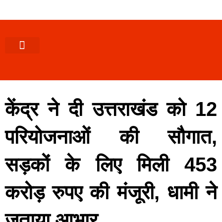
पश्चिमी (उ0 प्र0)
खबर उत्तराखंड
खबर उत्तरप्रदेश
राज्यों से खबर
एक्सक्लूसिव खबर
ब्यूरोक्रेसी-तबादले
ज्ञान की खबर
हेल्थ-फिटनेस
साक्षात्कार/वीडियो खबर
संस्कृति-त्यौहार
करियर-नौकरी
केंद्र ने दी उत्तराखंड को 12
परियोजनाओं की सौगात,
सड़कों के लिए मिली 453
करोड़ रुपए की मंजूरी, धामी ने
जताया आभार