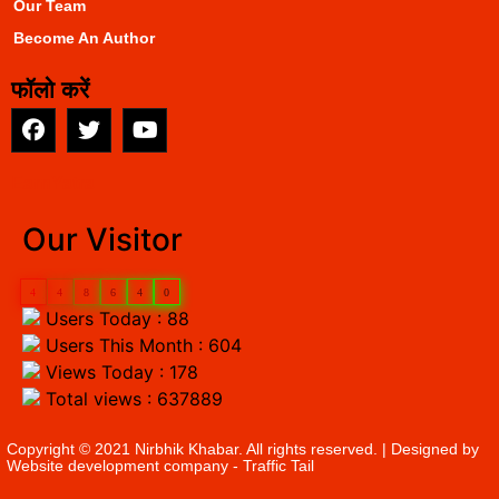
Our Team
Become An Author
फॉलो करें
EarnYatra
Our Visitor
4
4
8
6
4
0
Users Today : 88
Users This Month : 604
Views Today : 178
Total views : 637889
Copyright © 2021 Nirbhik Khabar. All rights reserved. | Designed by
Website development company
- Traffic Tail