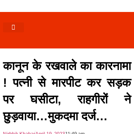
पश्चिमी (उ0 प्र0)
खबर उत्तराखंड
खबर उत्तरप्रदेश
राज्यों से खबर
एक्सक्लूसिव खबर
ब्यूरोक्रेसी-तबादले
ज्ञान की खबर
हेल्थ-फिटनेस
साक्षात्कार/वीडियो खबर
संस्कृति-त्यौहार
करियर-नौकरी
कानून के रखवाले का कारनामा
! पत्नी से मारपीट कर सड़क
पर घसीटा, राहगीरों ने
छुड़वाया…मुकदमा दर्ज…
Nirbhik Khabar
April 19, 2023
11:49 am