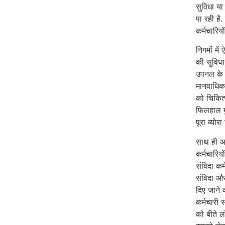
सुविधा या
पा रही है.
कर्मचारिय
निगमों मे
की सुविधा
उपनल के ए
मानवाधिका
को चिकित
फिलहाल मु
पूरा ब्योर
साथ ही आ
कर्मचारिय
संविदा कर्
संविदा और
दिए जाने 
कर्मचारी 
को बीते ल