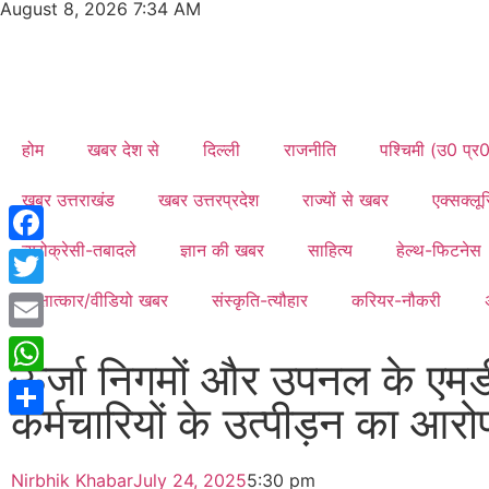
August 8, 2026 7:34 AM
होम
खबर देश से
दिल्ली
राजनीति
पश्चिमी (उ0 प्र
खबर उत्तराखंड
खबर उत्तरप्रदेश
राज्यों से खबर
एक्सक्ल
ब्यूरोक्रेसी-तबादले
ज्ञान की खबर
साहित्य
हेल्थ-फिटनेस
Facebook
साक्षात्कार/वीडियो खबर
संस्कृति-त्यौहार
करियर-नौकरी
Twitter
Email
ऊर्जा निगमों और उपनल के एमड
WhatsApp
कर्मचारियों के उत्पीड़न का आरो
Share
Nirbhik Khabar
July 24, 2025
5:30 pm