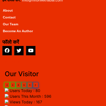
हमें संपर्क करें:
info@nirbhikkhabar.com
About
Contact
Our Team
Become An Author
फॉलो करें
EarnYatra
Our Visitor
4
4
8
6
3
2
Users Today : 80
Users This Month : 596
Views Today : 167