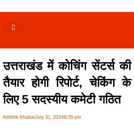
पश्चिमी (उ0 प्र0)
खबर उत्तराखंड
खबर उत्तरप्रदेश
राज्यों से खबर
एक्सक्लूसिव खबर
ब्यूरोक्रेसी-तबादले
ज्ञान की खबर
हेल्थ-फिटनेस
साक्षात्कार/वीडियो खबर
संस्कृति-त्यौहार
करियर-नौकरी
उत्तराखंड में कोचिंग सेंटर्स की
तैयार होगी रिपोर्ट, चेकिंग के
लिए 5 सदस्यीय कमेटी गठित
Nirbhik Khabar
July 31, 2024
6:35 pm