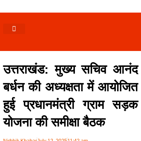
पश्चिमी (उ0 प्र0)
खबर उत्तराखंड
खबर उत्तरप्रदेश
राज्यों से खबर
एक्सक्लूसिव खबर
ब्यूरोक्रेसी-तबादले
ज्ञान की खबर
हेल्थ-फिटनेस
साक्षात्कार/वीडियो खबर
संस्कृति-त्यौहार
करियर-नौकरी
उत्तराखंड: मुख्य सचिव आनंद
बर्धन की अध्यक्षता में आयोजित
हुई प्रधानमंत्री ग्राम सड़क
योजना की समीक्षा बैठक
Nirbhik Khabar
July 12, 2025
11:42 am