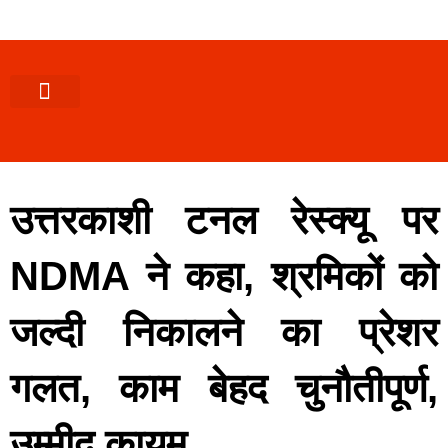
पश्चिमी (उ0 प्र0)
खबर उत्तराखंड
खबर उत्तरप्रदेश
राज्यों से खबर
एक्सक्लूसिव खबर
ब्यूरोक्रेसी-तबादले
ज्ञान की खबर
हेल्थ-फिटनेस
साक्षात्कार/वीडियो खबर
संस्कृति-त्यौहार
करियर-नौकरी
उत्तरकाशी टनल रेस्क्यू पर
NDMA ने कहा, श्रमिकों को
जल्दी निकालने का प्रेशर
गलत, काम बेहद चुनौतीपूर्ण,
उम्मीद कायम