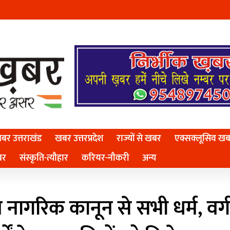
बर उत्तराखंड
खबर उत्तरप्रदेश
राज्यों से खबर
एक्सक्लूसिव ख
बर
संस्कृति-त्यौहार
करियर-नौकरी
अन्य
ागरिक कानून से सभी धर्म, वर्